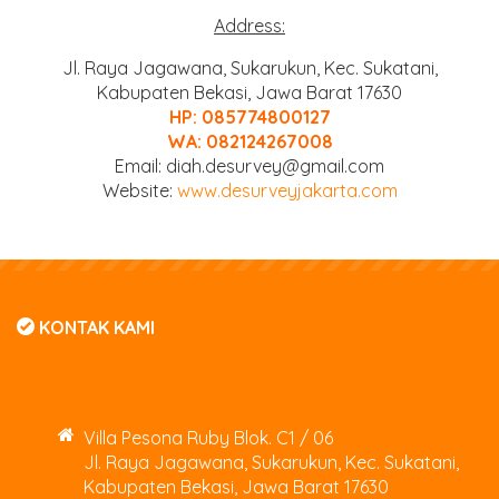
Address:
Jl. Raya Jagawana, Sukarukun, Kec. Sukatani,
Kabupaten Bekasi, Jawa Barat 17630
HP: 085774800127
WA: 082124267008
Email: diah.desurvey@gmail.com
Website:
www.desurveyjakarta.com
KONTAK KAMI
Villa Pesona Ruby Blok. C1 / 06
Jl. Raya Jagawana, Sukarukun, Kec. Sukatani,
Kabupaten Bekasi, Jawa Barat 17630