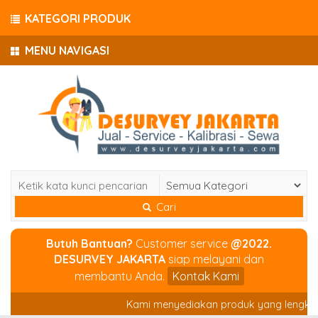
KATEGORI PRODUK
MENU NAVIGASI
Cari
Butuh Bantuan?
Customer service
@2022.
DESURVEY JAKARTA
siap melayani dan
membantu Anda.
Kontak Kami
Kami menyediakan produk yang lengkap seper