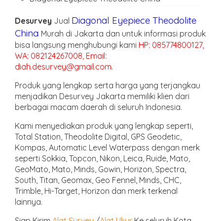
Diagonal Eyepiece Theodolite
Desurvey
Jual
China
Murah di Jakarta dan untuk informasi produk
bisa langsung menghubungi kami
HP: 085774800127,
WA: 082124267008, Email:
diah.desurvey@gmail.com
.
Produk yang lengkap serta harga yang terjangkau
menjadikan Desurvey Jakarta memiliki klien dari
berbagai macam daerah di seluruh Indonesia.
Kami menyediakan produk yang lengkap seperti,
Total Station, Theodolite Digital, GPS Geodetic,
Kompas, Automatic Level Waterpass dengan merk
seperti Sokkia, Topcon, Nikon, Leica, Ruide, Mato,
GeoMato, Mato, Minds, Gowin, Horizon, Spectra,
South, Titan, Geomax, Geo Fennel, Minds, CHC,
Trimble, Hi-Target, Horizon dan merk terkenal
lainnya.
Siap Kirim
Alat Survey
/
Alat Ukur
Ke seluruh Kota